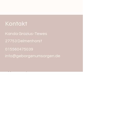
Kontakt
Kanda Grazius-Tewes
27753 Delmenhorst
015560475039
info@geborgenumsorgen.de
Vorname
Nachname
Email